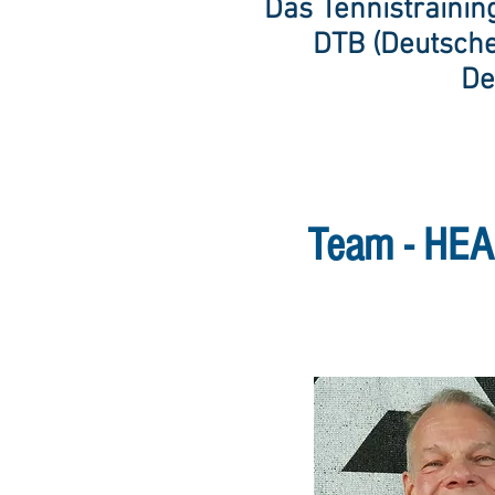
Das Tennistraining
DTB (Deutsche
De
Team - HE