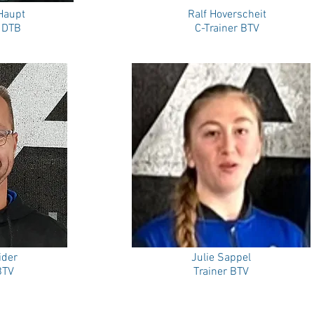
 Haupt
Ralf Hoverscheit
r DTB
C-Trainer BTV
ider
Julie Sappel
BTV
Trainer BTV