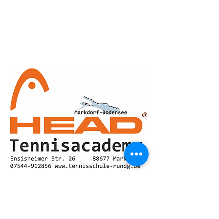
Das ist ein Textabschnitt. Klicken Sie hier, um
Ihren eigenen Text hinzuzufügen und zu
bearbeiten.