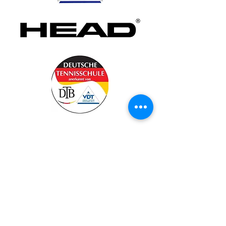
Impressum
Tennisschule Rockstroh & Goldmann
Ensisheimer Str. 26